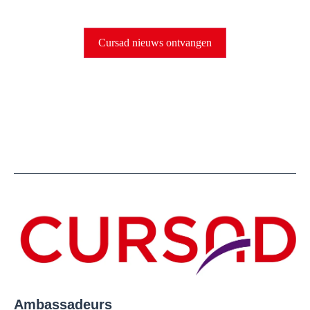
Cursad nieuws ontvangen
Am
bassadeurs