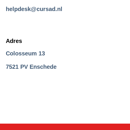
helpdesk@cursad.nl
Adres
Col
os
s
e
um 13
7521 PV Enschede