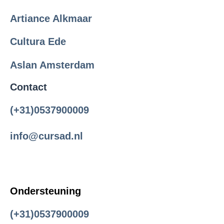
Artiance Alkmaar
Cultura Ede
Aslan Amsterdam
C
o
n
t
ac
t
(+31)0537900009
info@cursad.nl
Ondersteuning
(+31)0537900009